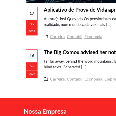
Aplicativo de Prova de Vida a
17
Autor(a): Josi Quevedo Os pensionistas da
Fev
realidade, num mundo cada vez mais […]
2022
Carreira
,
Contábil
,
Economia
The Big Oxmox advised her not
16
Far far away, behind the word mountains, f
Fev
blind texts. Separated […]
2022
Carreira
,
Contábil
,
Economia
,
Empres
Nossa Empresa