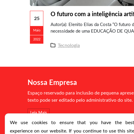
O futuro com a inteligência artif
25
Autor(a): Elenito Elias da Costa “O futuro d
Maio
necessidade de uma EDUCAÇÃO DE QUA
2022
Tecnologia
Nossa Empresa
Espaço reservado para inclusão de pequena aprese
texto pode ser editado pelo administrativo do site.
Leia Mais
We use cookies to ensure that you have the bes
experience on our website. If you continue to use this sit