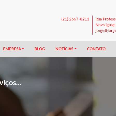
(21) 2667-8211
Rua Profess
Nova Iguaç
jorge@jorge
EMPRESA
BLOG
NOTÍCIAS
CONTATO
iços...