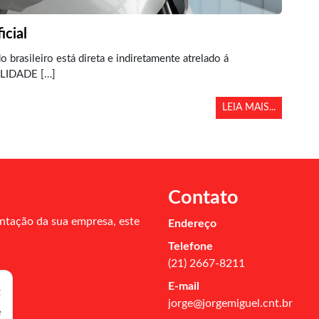
icial
o brasileiro está direta e indiretamente atrelado á
LIDADE […]
LEIA MAIS...
Contato
ntação da sua empresa, este
Endereço
Telefone
(21) 2667-8211
E-mail
t
jorge@jorgemiguel.cnt.br
e