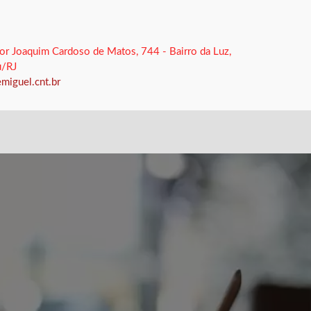
or Joaquim Cardoso de Matos, 744 - Bairro da Luz,
u/RJ
miguel.cnt.br