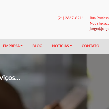
(21) 2667-8211
Rua Profess
Nova Iguaç
jorge@jorge
EMPRESA
BLOG
NOTÍCIAS
CONTATO
iços...