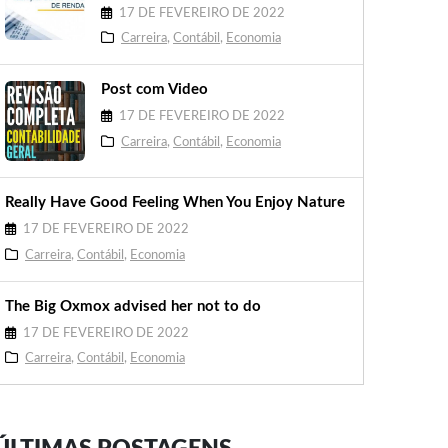
17 DE FEVEREIRO DE 2022
Carreira
,
Contábil
,
Economia
Post com Video
17 DE FEVEREIRO DE 2022
Carreira
,
Contábil
,
Economia
Really Have Good Feeling When You Enjoy Nature
17 DE FEVEREIRO DE 2022
Carreira
,
Contábil
,
Economia
The Big Oxmox advised her not to do
17 DE FEVEREIRO DE 2022
Carreira
,
Contábil
,
Economia