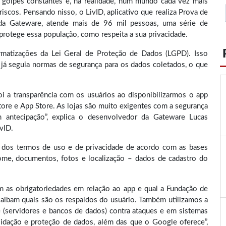
 golpes constantes e, na realidade, num mundo cada vez mais
 riscos. Pensando nisso, o LivID, aplicativo que realiza Prova de
 da Gateware, atende mais de 96 mil pessoas, uma série de
protege essa população, como respeita a sua privacidade.
matizações da Lei Geral de Proteção de Dados (LGPD). Isso
D já seguia normas de segurança para os dados coletados, o que
 a transparência com os usuários ao disponibilizarmos o app
Store e App Store. As lojas são muito exigentes com a segurança
antecipação”, explica o desenvolvedor da Gateware Lucas
vID.
 dos termos de uso e de privacidade de acordo com as bases
ome, documentos, fotos e localização – dados de cadastro do
m as obrigatoriedades em relação ao app e qual a Fundação de
saibam quais são os respaldos do usuário. Também utilizamos a
le (servidores e bancos de dados) contra ataques e em sistemas
alidação e proteção de dados, além das que o Google oferece”,