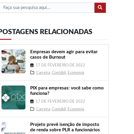
POSTAGENS RELACIONADAS
Empresas devem agir para evitar
casos de Burnout
17 DE FEVEREIRO DE 2022
Carreira
,
Contábil
,
Economia
PIX para empresas: você sabe como
funciona?
17 DE FEVEREIRO DE 2022
Carreira
,
Contábil
,
Economia
Projeto prevê isenção de imposto
de renda sobre PLR a funcionários