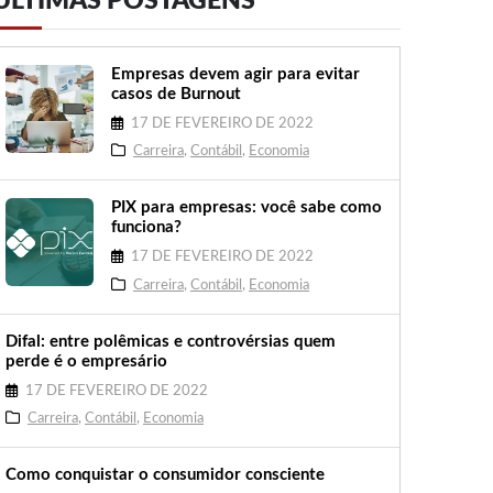
ÚLTIMAS POSTAGENS
Empresas devem agir para evitar
casos de Burnout
17 DE FEVEREIRO DE 2022
Carreira
,
Contábil
,
Economia
PIX para empresas: você sabe como
funciona?
17 DE FEVEREIRO DE 2022
Carreira
,
Contábil
,
Economia
Difal: entre polêmicas e controvérsias quem
perde é o empresário
17 DE FEVEREIRO DE 2022
Carreira
,
Contábil
,
Economia
Como conquistar o consumidor consciente