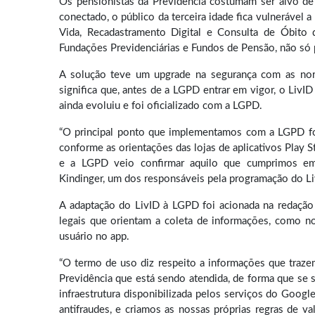
Os pensionistas da Previdência costumam ser alvo de
conectado, o público da terceira idade fica vulnerável a
Vida, Recadastramento Digital e Consulta de Óbito
Fundações Previdenciárias e Fundos de Pensão, não só 
A solução teve um upgrade na segurança com as nor
significa que, antes de a LGPD entrar em vigor, o LivI
ainda evoluiu e foi oficializado com a LGPD.
“O principal ponto que implementamos com a LGPD foi
conforme as orientações das lojas de aplicativos Play 
e a LGPD veio confirmar aquilo que cumprimos em 
Kindinger, um dos responsáveis pela programação do Li
A adaptação do LivID à LGPD foi acionada na redação
legais que orientam a coleta de informações, como n
usuário no app.
“O termo de uso diz respeito a informações que traze
Previdência que está sendo atendida, de forma que se 
infraestrutura disponibilizada pelos serviços do Goog
antifraudes, e criamos as nossas próprias regras de v