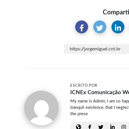
Comparti
ESCRITO POR
ICNEx Comunicação W
My name is Admin, I am so happ
tranquil existence, that I negle
the prese