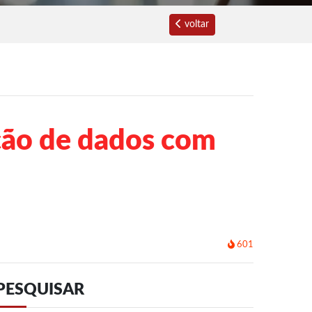
voltar
eção de dados com
601
PESQUISAR